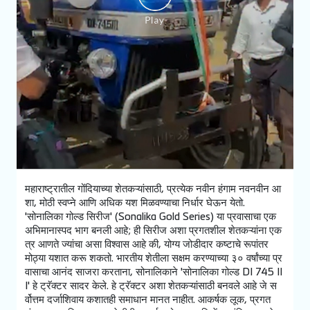
महाराष्ट्रातील गोंदियाच्या शेतकऱ्यांसाठी, प्रत्येक नवीन हंगाम नवनवीन आ
शा, मोठी स्वप्ने आणि अधिक यश मिळवण्याचा निर्धार घेऊन येतो.
'सोनालिका गोल्ड सिरीज' (Sonalika Gold Series) या प्रवासाचा एक
अभिमानास्पद भाग बनली आहे; ही सिरीज अशा प्रगतशील शेतकऱ्यांना एक
त्र आणते ज्यांचा असा विश्वास आहे की, योग्य जोडीदार कष्टाचे रूपांतर
मोठ्या यशात करू शकतो. भारतीय शेतीला सक्षम करण्याच्या ३० वर्षांच्या प्र
वासाचा आनंद साजरा करताना, सोनालिकाने 'सोनालिका गोल्ड DI 745 II
I' हे ट्रॅक्टर सादर केले. हे ट्रॅक्टर अशा शेतकऱ्यांसाठी बनवले आहे जे स
र्वोत्तम दर्जाशिवाय कशातही समाधान मानत नाहीत. आकर्षक लूक, प्रगत