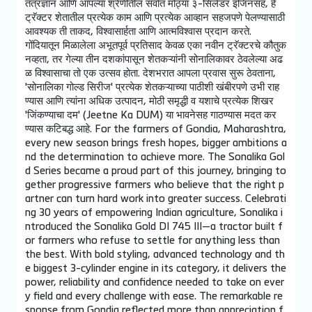
तंत्रज्ञान आणि आपल्या श्रेणीतील सर्वात मोठ्या ३-सिलेंडर इंजिनसह, हे
ट्रॅक्टर शेतातील प्रत्येक काम आणि प्रत्येक आव्हान सहजपणे पेलण्यासाठी
आवश्यक ती ताकद, विश्वासार्हता आणि आत्मविश्वास प्रदान करते.
गोंदियातून मिळालेला अभूतपूर्व प्रतिसाद केवळ एका नवीन ट्रॅक्टरचे कौतुक
नव्हता, तर गेल्या तीन दशकांपासून शेतकऱ्यांनी सोनालिकावर ठेवलेल्या अढ
ळ विश्वासाचा तो एक उत्सव होता. देशभरात आपला प्रवास सुरू ठेवताना,
'सोनालिका गोल्ड सिरीज' प्रत्येक शेतकऱ्याच्या पाठीशी खंबीरपणे उभी राह
ण्यास आणि त्यांना अधिक उत्पादन, मोठी समृद्धी व यशाचे प्रत्येक शिखर
'जिंकण्याचा दम' (Jeetne Ka DUM) या भावनेसह गाठण्यास मदत कर
ण्यास कटिबद्ध आहे. For the farmers of Gondia, Maharashtra,
every new season brings fresh hopes, bigger ambitions a
nd the determination to achieve more. The Sonalika Gol
d Series became a proud part of this journey, bringing to
gether progressive farmers who believe that the right p
artner can turn hard work into greater success. Celebrati
ng 30 years of empowering Indian agriculture, Sonalika i
ntroduced the Sonalika Gold DI 745 III—a tractor built f
or farmers who refuse to settle for anything less than
the best. With bold styling, advanced technology and th
e biggest 3-cylinder engine in its category, it delivers the
power, reliability and confidence needed to take on ever
y field and every challenge with ease. The remarkable re
sponse from Gondia reflected more than appreciation f