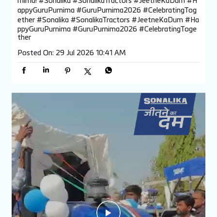
rnima! #Sonalika #SonalikaTractors #JeetneKaDum #H
appyGuruPurnima #GuruPurnima2026 #CelebratingTog
ether
#Sonalika
#SonalikaTractors
#JeetneKaDum
#Ha
ppyGuruPurnima
#GuruPurnima2026
#CelebratingToge
ther
Posted On:
29 Jul 2026 10:41 AM