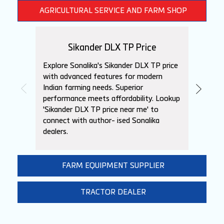
AGRICULTURAL SERVICE AND FARM SHOP
Sikander DLX TP Price
DI
Explore Sonalika's Sikander DLX TP price
Check 
with advanced features for modern
price 
Indian farming needs. Superior
agricu
performance meets affordability. Lookup
compet
'Sikander DLX TP price near me' to
DLX TP
connect with author- ised Sonalika
pricin
dealers.
FARM EQUIPMENT SUPPLIER
TRACTOR DEALER