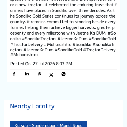
or a new tractor—it celebrated the enduring trust that f
armers have placed in Sonalika over three decades. As t
he Sonalika Gold Series continues its journey across the
country, it remains committed to standing beside every
farmer, helping them achieve bigger harvests, greater pr
osperity and every milestone with Jeetne Ka DUM. #So
nalika #SonalikaTractors #JeetneKaDum #SonalikaGold
#TractorDelivery #Maharashtra
#Sonalika
#SonalikaTr
actors
#JeetneKaDum
#SonalikaGold
#TractorDelivery
#Maharashtra
Posted On:
27 Jul 2026 8:03 PM
Nearby Locality
Karsog - Sundernagar - Mandi Road