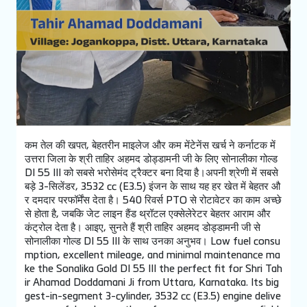
कम तेल की खपत, बेहतरीन माइलेज और कम मेंटेनेंस खर्च ने कर्नाटक में
उत्तरा जिला के श्री ताहिर अहमद डोड्डामनी जी के लिए सोनालीका गोल्ड
DI 55 III को सबसे भरोसेमंद ट्रैक्टर बना दिया है।अपनी श्रेणी में सबसे
बड़े 3-सिलेंडर, 3532 cc (E3.5) इंजन के साथ यह हर खेत में बेहतर औ
र दमदार परफॉर्मेंस देता है। 540 रिवर्स PTO से रोटावेटर का काम अच्छे
से होता है, जबकि जेट लाइन हैंड थ्रॉटल एक्सेलेरेटर बेहतर आराम और
कंट्रोल देता है। आइए, सुनते हैं श्री ताहिर अहमद डोड्डामनी जी से
सोनालीका गोल्ड DI 55 III के साथ उनका अनुभव। Low fuel consu
mption, excellent mileage, and minimal maintenance ma
ke the Sonalika Gold DI 55 III the perfect fit for Shri Tah
ir Ahamad Doddamani Ji from Uttara, Karnataka. Its big
gest-in-segment 3-cylinder, 3532 cc (E3.5) engine delive