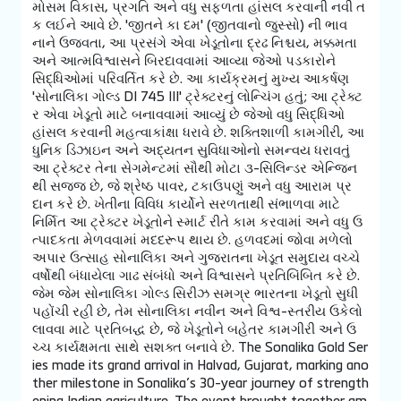
મોસમ વિકાસ, પ્રગતિ અને વધુ સફળતા હાંસલ કરવાની નવી ત
ક લઈને આવે છે. 'જીતને કા દમ' (જીતવાનો જુસ્સો) ની ભાવ
નાને ઉજવતા, આ પ્રસંગે એવા ખેડૂતોના દ્રઢ નિશ્ચય, મક્કમતા
અને આત્મવિશ્વાસને બિરદાવવામાં આવ્યા જેઓ પડકારોને
સિદ્ધિઓમાં પરિવર્તિત કરે છે. આ કાર્યક્રમનું મુખ્ય આકર્ષણ
'સોનાલિકા ગોલ્ડ DI 745 III' ટ્રેક્ટરનું લોન્ચિંગ હતું; આ ટ્રેક્ટ
ર એવા ખેડૂતો માટે બનાવવામાં આવ્યું છે જેઓ વધુ સિદ્ધિઓ
હાંસલ કરવાની મહત્વાકાંક્ષા ધરાવે છે. શક્તિશાળી કામગીરી, આ
ધુનિક ડિઝાઇન અને અદ્યતન સુવિધાઓનો સમન્વય ધરાવતું
આ ટ્રેક્ટર તેના સેગમેન્ટમાં સૌથી મોટા ૩-સિલિન્ડર એન્જિન
થી સજ્જ છે, જે શ્રેષ્ઠ પાવર, ટકાઉપણું અને વધુ આરામ પ્ર
દાન કરે છે. ખેતીના વિવિધ કાર્યોને સરળતાથી સંભાળવા માટે
નિર્મિત આ ટ્રેક્ટર ખેડૂતોને સ્માર્ટ રીતે કામ કરવામાં અને વધુ ઉ
ત્પાદકતા મેળવવામાં મદદરૂપ થાય છે. હળવદમાં જોવા મળેલો
અપાર ઉત્સાહ સોનાલિકા અને ગુજરાતના ખેડૂત સમુદાય વચ્ચે
વર્ષોથી બંધાયેલા ગાઢ સંબંધો અને વિશ્વાસને પ્રતિબિંબિત કરે છે.
જેમ જેમ સોનાલિકા ગોલ્ડ સિરીઝ સમગ્ર ભારતના ખેડૂતો સુધી
પહોંચી રહી છે, તેમ સોનાલિકા નવીન અને વિશ્વ-સ્તરીય ઉકેલો
લાવવા માટે પ્રતિબદ્ધ છે, જે ખેડૂતોને બહેતર કામગીરી અને ઉ
ચ્ચ કાર્યક્ષમતા સાથે સશક્ત બનાવે છે. The Sonalika Gold Ser
ies made its grand arrival in Halvad, Gujarat, marking ano
ther milestone in Sonalika’s 30-year journey of strength