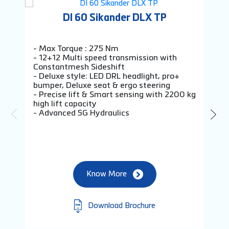
DI 60 Sikander DLX TP
- Max Torque : 275 Nm
- 7
- 12+12 Multi speed transmission with
- C
Constantmesh Sideshift
tec
- Deluxe style: LED DRL headlight, pro+
- 1
bumper, Deluxe seat & ergo steering
tra
- Precise lift & Smart sensing with 2200 kg
- A
high lift capacity
- T
- Advanced 5G Hydraulics
Know More
Download Brochure