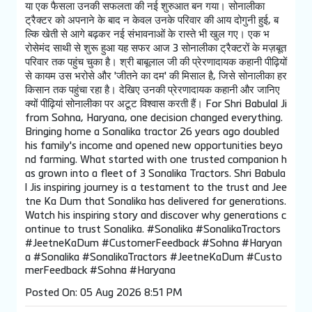
या एक फैसला उनकी सफलता की नई शुरुआत बन गया। सोनालीका
ट्रैक्टर को अपनाने के बाद न केवल उनके परिवार की आय दोगुनी हुई, ब
ल्कि खेती से आगे बढ़कर नई संभावनाओं के रास्ते भी खुल गए। एक भ
रोसेमंद साथी से शुरू हुआ यह सफर आज 3 सोनालीका ट्रैक्टरों के मज़बूत
परिवार तक पहुंच चुका है। श्री बाबूलाल जी की प्रेरणादायक कहानी पीढ़ियों
से कायम उस भरोसे और 'जीतने का दम' की मिसाल है, जिसे सोनालीका हर
किसान तक पहुंचा रहा है। देखिए उनकी प्रेरणादायक कहानी और जानिए
क्यों पीढ़ियां सोनालीका पर अटूट विश्वास करती हैं। For Shri Babulal Ji
from Sohna, Haryana, one decision changed everything.
Bringing home a Sonalika tractor 26 years ago doubled
his family's income and opened new opportunities beyo
nd farming. What started with one trusted companion h
as grown into a fleet of 3 Sonalika Tractors. Shri Babula
l Jis inspiring journey is a testament to the trust and Jee
tne Ka Dum that Sonalika has delivered for generations.
Watch his inspiring story and discover why generations c
ontinue to trust Sonalika. #Sonalika #SonalikaTractors
#JeetneKaDum #CustomerFeedback #Sohna #Haryan
a
#Sonalika
#SonalikaTractors
#JeetneKaDum
#Custo
merFeedback
#Sohna
#Haryana
Posted On:
05 Aug 2026 8:51 PM