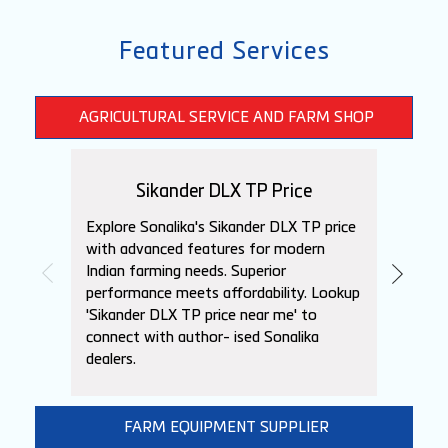
Featured Services
AGRICULTURAL SERVICE AND FARM SHOP
Sikander DLX TP Price
DI
Explore Sonalika's Sikander DLX TP price
Check 
with advanced features for modern
price 
Indian farming needs. Superior
agricu
performance meets affordability. Lookup
compet
'Sikander DLX TP price near me' to
DLX TP
connect with author- ised Sonalika
pricin
dealers.
FARM EQUIPMENT SUPPLIER