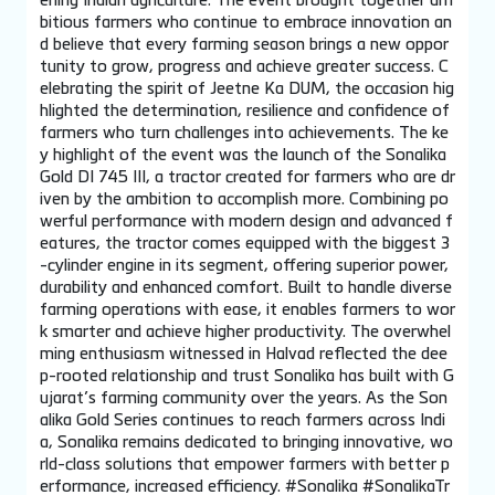
ening Indian agriculture. The event brought together am
bitious farmers who continue to embrace innovation an
d believe that every farming season brings a new oppor
tunity to grow, progress and achieve greater success. C
elebrating the spirit of Jeetne Ka DUM, the occasion hig
hlighted the determination, resilience and confidence of
farmers who turn challenges into achievements. The ke
y highlight of the event was the launch of the Sonalika
Gold DI 745 III, a tractor created for farmers who are dr
iven by the ambition to accomplish more. Combining po
werful performance with modern design and advanced f
eatures, the tractor comes equipped with the biggest 3
-cylinder engine in its segment, offering superior power,
durability and enhanced comfort. Built to handle diverse
farming operations with ease, it enables farmers to wor
k smarter and achieve higher productivity. The overwhel
ming enthusiasm witnessed in Halvad reflected the dee
p-rooted relationship and trust Sonalika has built with G
ujarat’s farming community over the years. As the Son
alika Gold Series continues to reach farmers across Indi
a, Sonalika remains dedicated to bringing innovative, wo
rld-class solutions that empower farmers with better p
erformance, increased efficiency. #Sonalika #SonalikaTr