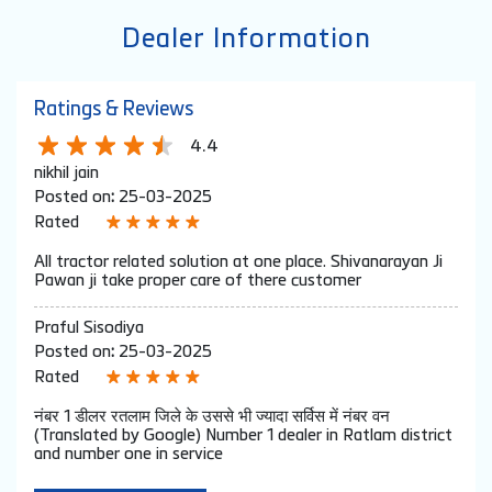
Dealer Information
Ratings & Reviews
4.4
nikhil jain
Posted on
:
25-03-2025
Rated
All tractor related solution at one place. Shivanarayan Ji
Pawan ji take proper care of there customer
Praful Sisodiya
Posted on
:
25-03-2025
Rated
नंबर 1 डीलर रतलाम जिले के उससे भी ज्यादा सर्विस में नंबर वन
(Translated by Google) Number 1 dealer in Ratlam district
and number one in service