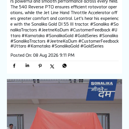
rs powerful and smooth performance across every field.
The 540 Reverse PTO ensures efficient rotavator oper
ations, while the Jet Line Hand Throttle Accelerator off
ers greater comfort and control. Let's hear his experienc
e with the Sonalika Gold DI 55 III tractor. #Sonalika #So
nalikaTractors #JeetneKaDum #CustomerFeedback #U
ttara #Karnataka #SonalikaGold #GoldSeries
#Sonalika
#SonalikaTractors
#JeetneKaDum
#CustomerFeedback
#Uttara
#Karnataka
#SonalikaGold
#GoldSeries
Posted On:
08 Aug 2026 9:11 PM