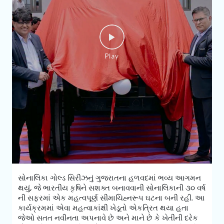
સોનાલિકા ગોલ્ડ સિરીઝનું ગુજરાતના હળવદમાં ભવ્ય આગમન
થયું, જે ભારતીય કૃષિને સશક્ત બનાવવાની સોનાલિકાની ૩૦ વર્ષ
ની સફરમાં એક મહત્વપૂર્ણ સીમાચિહ્નરૂપ ઘટના બની રહી. આ
કાર્યક્રમમાં એવા મહત્વાકાંક્ષી ખેડૂતો એકત્રિત થયા હતા
જેઓ સતત નવીનતા અપનાવે છે અને માને છે કે ખેતીની દરેક