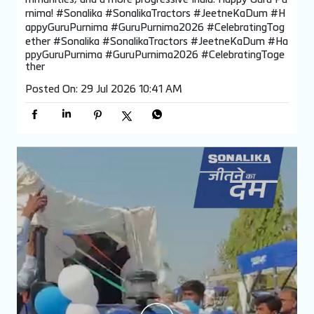
निरंतर हमारे किसानों को सशक्त बना रही है, समुदायों को समृद्ध कर रही है
और एक प्रगतिशील भारत के निर्माण में महत्वपूर्ण योगदान दे रही है। गुरु
पूर्णिमा की हार्दिक शुभकामनाएँ! Guru's wisdom enlightens minds,
inspires progress, and instils the Jeetne Ka Dum to over
come every challenge. At Sonalika Tractors, we believe
every prosperous harvest begins with a Guru's guidance
–through timeless wisdom, shared experiences, and kno
wledge that empowers India's farming community to m
ove forward with confidence. With heartfelt gratitude,
we bow to every Guru whose unwavering faith and teac
hings continue to nurture stronger farmers, thriving co
mmunities, and a more progressive India. Happy Guru Pu
rnima! #Sonalika #SonalikaTractors #JeetneKaDum #H
appyGuruPurnima #GuruPurnima2026 #CelebratingTog
ether
#Sonalika
#SonalikaTractors
#JeetneKaDum
#Ha
ppyGuruPurnima
#GuruPurnima2026
#CelebratingToge
ther
Posted On:
29 Jul 2026 10:41 AM