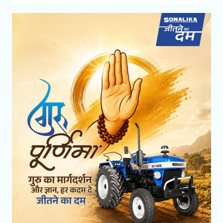
ers transparent tractor prices on its website, helping yo
u compare every Dumdaar Sonalika tractor and choose
the perfect tractor for your needs and budget with tot
al peace of mind because 'Jeetne Ka Dum' starts with t
he right choice. #Sonalika #SonalikaTractors #JeetneKa
Dum #PriceTransparency #VisitSonalikaWebsite
#Sonal
ika
#SonalikaTractors
#JeetneKaDum
#PriceTransparen
cy
#VisitSonalikaWebsite
Posted On:
30 Jul 2026 8:06 PM