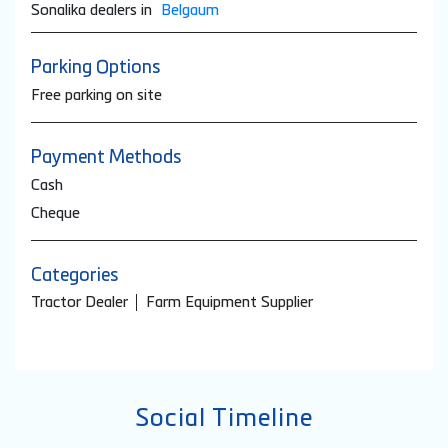
Wed
09:00 AM - 06:00 PM
Thu
09:00 AM - 06:00 PM
Fri
09:00 AM - 06:00 PM
Sat
09:00 AM - 06:00 PM
Sun
Closed
Other Dealers of Sonalika
Sonalika dealers in
Karnataka
Sonalika dealers in
Belgaum
Parking Options
Free parking on site
Payment Methods
Cash