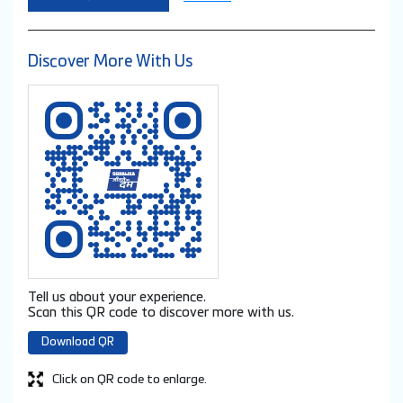
Ratings & Reviews
4.2
Joteppa Gouroji
Posted on
:
22-04-2026
Rated
One of the best sonalik tractar showroom
Submit a Review
View All
Discover More With Us