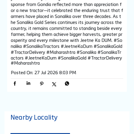
every new season brings fresh hopes, bigger ambitions a
nd the determination to achieve more. The Sonalika Gol
d Series became a proud part of this journey, bringing to
gether progressive farmers who believe that the right p
artner can turn hard work into greater success. Celebrati
ng 30 years of empowering Indian agriculture, Sonalika i
ntroduced the Sonalika Gold DI 745 III—a tractor built f
or farmers who refuse to settle for anything less than
the best. With bold styling, advanced technology and th
e biggest 3-cylinder engine in its category, it delivers the
power, reliability and confidence needed to take on ever
y field and every challenge with ease. The remarkable re
sponse from Gondia reflected more than appreciation f
or a new tractor—it celebrated the enduring trust that f
armers have placed in Sonalika over three decades. As t
he Sonalika Gold Series continues its journey across the
country, it remains committed to standing beside every
farmer, helping them achieve bigger harvests, greater pr
osperity and every milestone with Jeetne Ka DUM. #So
nalika #SonalikaTractors #JeetneKaDum #SonalikaGold
#TractorDelivery #Maharashtra
#Sonalika
#SonalikaTr
actors
#JeetneKaDum
#SonalikaGold
#TractorDelivery
#Maharashtra