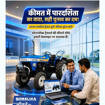
Cheque
Categories
Tractor Dealer
Farm Equipment Supplier
Social Timeline