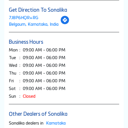
Tell us about your experience.
Scan this QR code to discover more with us.
Download QR
Click on QR code to enlarge.
Get Direction To Sonalika
7J8P6HQR+RG
Belgaum, Karnataka, India
Business Hours
Mon
09:00 AM - 06:00 PM
Tue
09:00 AM - 06:00 PM