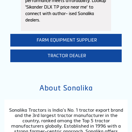
AGRICULTURAL SERVICE AND FARM SHOP
Sikander DLX TP Price
DI
Explore Sonalika's Sikander DLX TP price
Check 
with advanced features for modern
price 
Indian farming needs. Superior
agricu
performance meets affordability. Lookup
compet
'Sikander DLX TP price near me' to
DLX TP
connect with author- ised Sonalika
pricin
dealers.
FARM EQUIPMENT SUPPLIER
TRACTOR DEALER