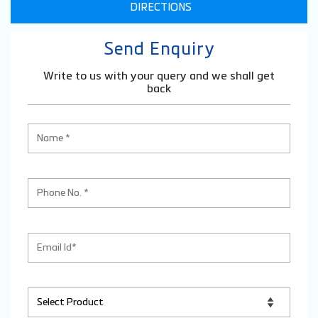
Sonalika - Shri Basav Motors
Ground Floor, Sankeshwar Road
Hukkeri
Belgaum
-
591309
Beside Padmavati Petrol Pump
Open until 06:00 PM
OPEN NOW
DIRECTIONS
Send Enquiry
Write to us with your query and we shall get
back