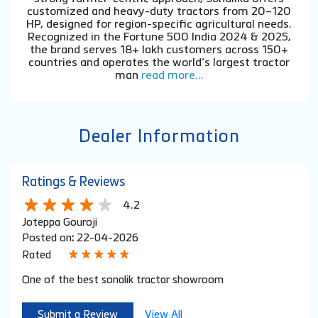
About Sonalika
Sonalika Tractors is India’s No. 1 tractor export brand
and the 3rd largest tractor manufacturer in the
country, ranked among the Top 5 tractor
manufacturers globally. Established in 1996 with a
strong farmer-centric approach, Sonalika offers
customized and heavy-duty tractors from 20–120
HP, designed for region-specific agricultural needs.
Recognized in the Fortune 500 India 2024 & 2025,
the brand serves 18+ lakh customers across 150+
countries and operates the world’s largest tractor
man
read more...
Dealer Information