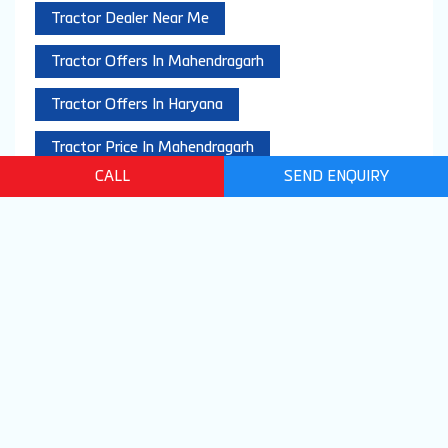
Tractor Dealer Near Me
Tractor Offers In Mahendragarh
Tractor Offers In Haryana
Tractor Price In Mahendragarh
CALL
SEND ENQUIRY
Tractor Price In Haryana
Tractor Showroom Near Mahendragarh
Tractor Store In Mahendragarh
2022 Sonalika. All Rights Reserved