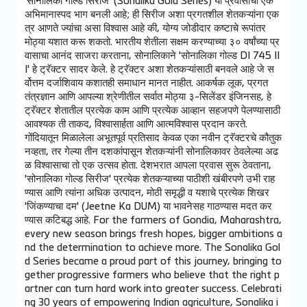
'सोनालिका गोल्ड सिरीज' (Sonalika Gold Series) या प्रवासाचा एक
अभिमानास्पद भाग बनली आहे; ही सिरीज अशा प्रगतशील शेतकऱ्यांना एक
त्र आणते ज्यांचा असा विश्वास आहे की, योग्य जोडीदार कष्टाचे रूपांतर
मोठ्या यशात करू शकतो. भारतीय शेतीला सक्षम करण्याच्या ३० वर्षांच्या प्र
वासाचा आनंद साजरा करताना, सोनालिकाने 'सोनालिका गोल्ड DI 745 II
I' हे ट्रॅक्टर सादर केले. हे ट्रॅक्टर अशा शेतकऱ्यांसाठी बनवले आहे जे स
र्वोत्तम दर्जाशिवाय कशातही समाधान मानत नाहीत. आकर्षक लूक, प्रगत
तंत्रज्ञान आणि आपल्या श्रेणीतील सर्वात मोठ्या ३-सिलेंडर इंजिनसह, हे
ट्रॅक्टर शेतातील प्रत्येक काम आणि प्रत्येक आव्हान सहजपणे पेलण्यासाठी
आवश्यक ती ताकद, विश्वासार्हता आणि आत्मविश्वास प्रदान करते.
गोंदियातून मिळालेला अभूतपूर्व प्रतिसाद केवळ एका नवीन ट्रॅक्टरचे कौतुक
नव्हता, तर गेल्या तीन दशकांपासून शेतकऱ्यांनी सोनालिकावर ठेवलेल्या अढ
ळ विश्वासाचा तो एक उत्सव होता. देशभरात आपला प्रवास सुरू ठेवताना,
'सोनालिका गोल्ड सिरीज' प्रत्येक शेतकऱ्याच्या पाठीशी खंबीरपणे उभी राह
ण्यास आणि त्यांना अधिक उत्पादन, मोठी समृद्धी व यशाचे प्रत्येक शिखर
'जिंकण्याचा दम' (Jeetne Ka DUM) या भावनेसह गाठण्यास मदत कर
ण्यास कटिबद्ध आहे. For the farmers of Gondia, Maharashtra,
every new season brings fresh hopes, bigger ambitions a
nd the determination to achieve more. The Sonalika Gol
d Series became a proud part of this journey, bringing to
gether progressive farmers who believe that the right p
artner can turn hard work into greater success. Celebrati
ng 30 years of empowering Indian agriculture, Sonalika i