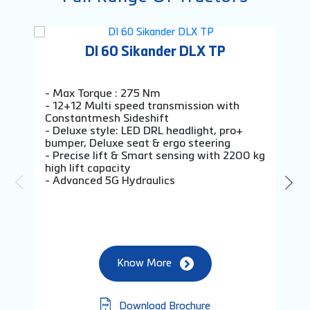
DI 60 Sikander DLX TP
- Max Torque : 275 Nm
- 7
- 12+12 Multi speed transmission with
- C
Constantmesh Sideshift
tec
- Deluxe style: LED DRL headlight, pro+
- 1
bumper, Deluxe seat & ergo steering
tra
- Precise lift & Smart sensing with 2200 kg
- A
high lift capacity
- T
- Advanced 5G Hydraulics
Know More
Download Brochure