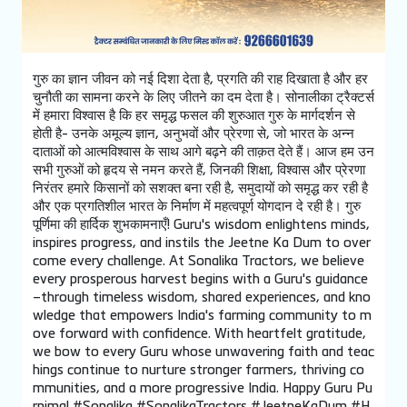
गुरु का ज्ञान जीवन को नई दिशा देता है, प्रगति की राह दिखाता है और हर
चुनौती का सामना करने के लिए जीतने का दम देता है। सोनालीका ट्रैक्टर्स
में हमारा विश्वास है कि हर समृद्ध फसल की शुरुआत गुरु के मार्गदर्शन से
होती है- उनके अमूल्य ज्ञान, अनुभवों और प्रेरणा से, जो भारत के अन्न
दाताओं को आत्मविश्वास के साथ आगे बढ़ने की ताक़त देते हैं। आज हम उन
सभी गुरुओं को हृदय से नमन करते हैं, जिनकी शिक्षा, विश्वास और प्रेरणा
निरंतर हमारे किसानों को सशक्त बना रही है, समुदायों को समृद्ध कर रही है
और एक प्रगतिशील भारत के निर्माण में महत्वपूर्ण योगदान दे रही है। गुरु
पूर्णिमा की हार्दिक शुभकामनाएँ! Guru's wisdom enlightens minds,
inspires progress, and instils the Jeetne Ka Dum to over
come every challenge. At Sonalika Tractors, we believe
every prosperous harvest begins with a Guru's guidance
–through timeless wisdom, shared experiences, and kno
wledge that empowers India's farming community to m
ove forward with confidence. With heartfelt gratitude,
we bow to every Guru whose unwavering faith and teac
hings continue to nurture stronger farmers, thriving co
mmunities, and a more progressive India. Happy Guru Pu
rnima! #Sonalika #SonalikaTractors #JeetneKaDum #H