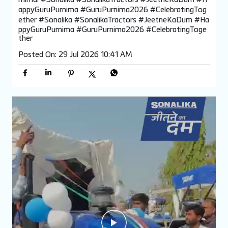
appyGuruPurnima #GuruPurnima2026 #CelebratingTog
ether
#Sonalika
#SonalikaTractors
#JeetneKaDum
#Ha
ppyGuruPurnima
#GuruPurnima2026
#CelebratingToge
ther
Posted On:
29 Jul 2026 10:41 AM