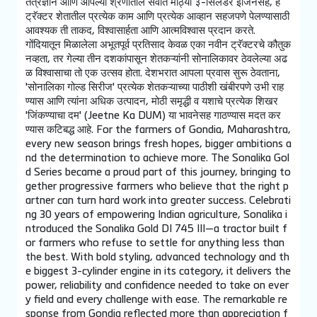
तंत्रज्ञान आणि आपल्या श्रेणीतील सर्वात मोठ्या ३-सिलेंडर इंजिनसह, हे
ट्रॅक्टर शेतातील प्रत्येक काम आणि प्रत्येक आव्हान सहजपणे पेलण्यासाठी
आवश्यक ती ताकद, विश्वासार्हता आणि आत्मविश्वास प्रदान करते.
गोंदियातून मिळालेला अभूतपूर्व प्रतिसाद केवळ एका नवीन ट्रॅक्टरचे कौतुक
नव्हता, तर गेल्या तीन दशकांपासून शेतकऱ्यांनी सोनालिकावर ठेवलेल्या अढ
ळ विश्वासाचा तो एक उत्सव होता. देशभरात आपला प्रवास सुरू ठेवताना,
'सोनालिका गोल्ड सिरीज' प्रत्येक शेतकऱ्याच्या पाठीशी खंबीरपणे उभी राह
ण्यास आणि त्यांना अधिक उत्पादन, मोठी समृद्धी व यशाचे प्रत्येक शिखर
'जिंकण्याचा दम' (Jeetne Ka DUM) या भावनेसह गाठण्यास मदत कर
ण्यास कटिबद्ध आहे. For the farmers of Gondia, Maharashtra,
every new season brings fresh hopes, bigger ambitions a
nd the determination to achieve more. The Sonalika Gol
d Series became a proud part of this journey, bringing to
gether progressive farmers who believe that the right p
artner can turn hard work into greater success. Celebrati
ng 30 years of empowering Indian agriculture, Sonalika i
ntroduced the Sonalika Gold DI 745 III—a tractor built f
or farmers who refuse to settle for anything less than
the best. With bold styling, advanced technology and th
e biggest 3-cylinder engine in its category, it delivers the
power, reliability and confidence needed to take on ever
y field and every challenge with ease. The remarkable re
sponse from Gondia reflected more than appreciation f