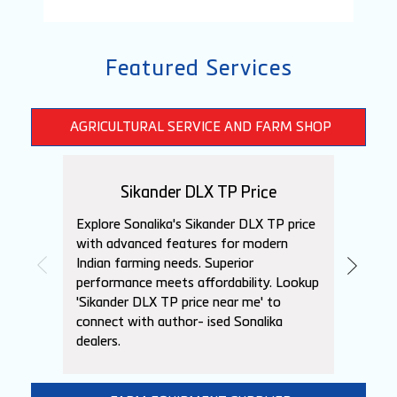
Featured Services
AGRICULTURAL SERVICE AND FARM SHOP
Sikander DLX TP Price
DI
Explore Sonalika's Sikander DLX TP price
Check 
with advanced features for modern
price 
Indian farming needs. Superior
agricu
performance meets affordability. Lookup
compet
'Sikander DLX TP price near me' to
DLX TP
connect with author- ised Sonalika
pricin
dealers.