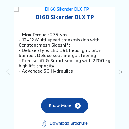
DI 60 Sikander DLX TP
- Max Torque : 275 Nm
- 7
- 12+12 Multi speed transmission with
- C
Constantmesh Sideshift
tec
- Deluxe style: LED DRL headlight, pro+
- 1
bumper, Deluxe seat & ergo steering
tra
- Precise lift & Smart sensing with 2200 kg
- A
high lift capacity
- T
- Advanced 5G Hydraulics
Know More
Download Brochure