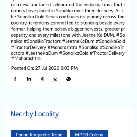
or a new tractor—it celebrated the enduring trust that f
armers have placed in Sonalika over three decades. As t
he Sonalika Gold Series continues its journey across the
country, it remains committed to standing beside every
farmer, helping them achieve bigger harvests, greater pr
osperity and every milestone with Jeetne Ka DUM. #So
nalika #SonalikaTractors #JeetneKaDum #SonalikaGold
#TractorDelivery #Maharashtra
#Sonalika
#SonalikaTr
actors
#JeetneKaDum
#SonalikaGold
#TractorDelivery
#Maharashtra
Posted On:
27 Jul 2026 8:03 PM
Nearby Locality
Panna Khajuraho Road
MPEB Colony