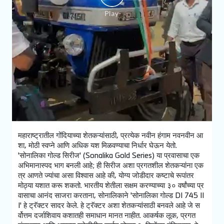
महाराष्ट्रातील गोंदियाच्या शेतकऱ्यांसाठी, प्रत्येक नवीन हंगाम नवनवीन आ
शा, मोठी स्वप्ने आणि अधिक यश मिळवण्याचा निर्धार घेऊन येतो.
'सोनालिका गोल्ड सिरीज' (Sonalika Gold Series) या प्रवासाचा एक
अभिमानास्पद भाग बनली आहे; ही सिरीज अशा प्रगतशील शेतकऱ्यांना एक
त्र आणते ज्यांचा असा विश्वास आहे की, योग्य जोडीदार कष्टाचे रूपांतर
मोठ्या यशात करू शकतो. भारतीय शेतीला सक्षम करण्याच्या ३० वर्षांच्या प्र
वासाचा आनंद साजरा करताना, सोनालिकाने 'सोनालिका गोल्ड DI 745 II
I' हे ट्रॅक्टर सादर केले. हे ट्रॅक्टर अशा शेतकऱ्यांसाठी बनवले आहे जे स
र्वोत्तम दर्जाशिवाय कशातही समाधान मानत नाहीत. आकर्षक लूक, प्रगत