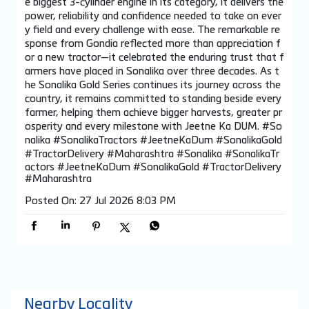
e biggest 3-cylinder engine in its category, it delivers the
power, reliability and confidence needed to take on ever
y field and every challenge with ease. The remarkable re
sponse from Gondia reflected more than appreciation f
or a new tractor—it celebrated the enduring trust that f
armers have placed in Sonalika over three decades. As t
he Sonalika Gold Series continues its journey across the
country, it remains committed to standing beside every
farmer, helping them achieve bigger harvests, greater pr
osperity and every milestone with Jeetne Ka DUM. #So
nalika #SonalikaTractors #JeetneKaDum #SonalikaGold
#TractorDelivery #Maharashtra
#Sonalika
#SonalikaTr
actors
#JeetneKaDum
#SonalikaGold
#TractorDelivery
#Maharashtra
Posted On:
27 Jul 2026 8:03 PM
Nearby Locality