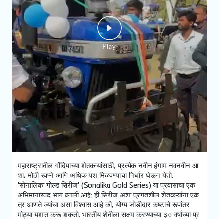
महाराष्ट्रातील गोंदियाच्या शेतकऱ्यांसाठी, प्रत्येक नवीन हंगाम नवनवीन आ
शा, मोठी स्वप्ने आणि अधिक यश मिळवण्याचा निर्धार घेऊन येतो.
'सोनालिका गोल्ड सिरीज' (Sonalika Gold Series) या प्रवासाचा एक
अभिमानास्पद भाग बनली आहे; ही सिरीज अशा प्रगतशील शेतकऱ्यांना एक
त्र आणते ज्यांचा असा विश्वास आहे की, योग्य जोडीदार कष्टाचे रूपांतर
मोठ्या यशात करू शकतो. भारतीय शेतीला सक्षम करण्याच्या ३० वर्षांच्या प्र