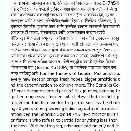
वासाचा आनंद साजरा करताना, सोनालिकाने 'सोनालिका गोल्ड DI 745 II
I' हे ट्रॅक्टर सादर केले. हे ट्रॅक्टर अशा शेतकऱ्यांसाठी बनवले आहे जे स
र्वोत्तम दर्जाशिवाय कशातही समाधान मानत नाहीत. आकर्षक लूक, प्रगत
तंत्रज्ञान आणि आपल्या श्रेणीतील सर्वात मोठ्या ३-सिलेंडर इंजिनसह, हे
ट्रॅक्टर शेतातील प्रत्येक काम आणि प्रत्येक आव्हान सहजपणे पेलण्यासाठी
आवश्यक ती ताकद, विश्वासार्हता आणि आत्मविश्वास प्रदान करते.
गोंदियातून मिळालेला अभूतपूर्व प्रतिसाद केवळ एका नवीन ट्रॅक्टरचे कौतुक
नव्हता, तर गेल्या तीन दशकांपासून शेतकऱ्यांनी सोनालिकावर ठेवलेल्या अढ
ळ विश्वासाचा तो एक उत्सव होता. देशभरात आपला प्रवास सुरू ठेवताना,
'सोनालिका गोल्ड सिरीज' प्रत्येक शेतकऱ्याच्या पाठीशी खंबीरपणे उभी राह
ण्यास आणि त्यांना अधिक उत्पादन, मोठी समृद्धी व यशाचे प्रत्येक शिखर
'जिंकण्याचा दम' (Jeetne Ka DUM) या भावनेसह गाठण्यास मदत कर
ण्यास कटिबद्ध आहे. For the farmers of Gondia, Maharashtra,
every new season brings fresh hopes, bigger ambitions a
nd the determination to achieve more. The Sonalika Gol
d Series became a proud part of this journey, bringing to
gether progressive farmers who believe that the right p
artner can turn hard work into greater success. Celebrati
ng 30 years of empowering Indian agriculture, Sonalika i
ntroduced the Sonalika Gold DI 745 III—a tractor built f
or farmers who refuse to settle for anything less than
the best. With bold styling, advanced technology and th