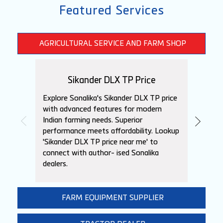
Featured Services
AGRICULTURAL SERVICE AND FARM SHOP
Sikander DLX TP Price
DI
Explore Sonalika's Sikander DLX TP price
Check 
with advanced features for modern
price 
Indian farming needs. Superior
agricu
performance meets affordability. Lookup
compet
'Sikander DLX TP price near me' to
DLX TP
connect with author- ised Sonalika
pricin
dealers.
FARM EQUIPMENT SUPPLIER