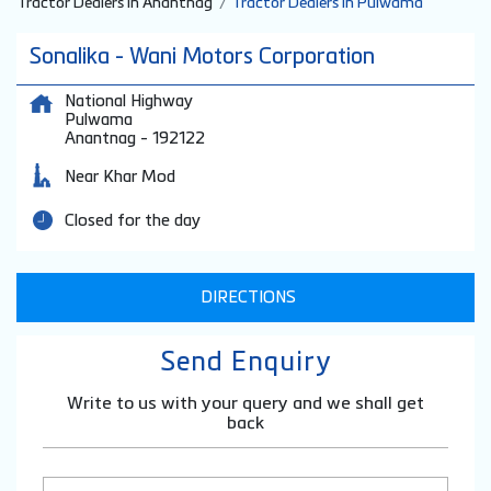
Tractor Dealers in Anantnag
Tractor Dealers in Pulwama
Sonalika - Wani Motors Corporation
National Highway
Pulwama
Anantnag
-
192122
Near Khar Mod
Closed for the day
DIRECTIONS
Send Enquiry
Write to us with your query and we shall get
back