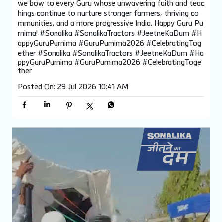
we bow to every Guru whose unwavering faith and teac
hings continue to nurture stronger farmers, thriving co
mmunities, and a more progressive India. Happy Guru Pu
rnima! #Sonalika #SonalikaTractors #JeetneKaDum #H
appyGuruPurnima #GuruPurnima2026 #CelebratingTog
ether
#Sonalika
#SonalikaTractors
#JeetneKaDum
#Ha
ppyGuruPurnima
#GuruPurnima2026
#CelebratingToge
ther
Posted On:
29 Jul 2026 10:41 AM