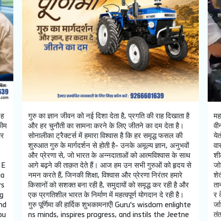
 ह
गुरु का ज्ञान जीवन को नई दिशा देता है, प्रगति की राह दिखाता है
मह
कीम
और हर चुनौती का सामना करने के लिए जीतने का दम देता है।
वी
ार
सोनालीका ट्रैक्टर्स में हमारा विश्वास है कि हर समृद्ध फसल की
ये
शुरुआत गुरु के मार्गदर्शन से होती है- उनके अमूल्य ज्ञान, अनुभवों
वा
और प्रेरणा से, जो भारत के अन्नदाताओं को आत्मविश्वास के साथ
शी
 E
आगे बढ़ने की ताक़त देते हैं। आज हम उन सभी गुरुओं को हृदय से
जो
ma
नमन करते हैं, जिनकी शिक्षा, विश्वास और प्रेरणा निरंतर हमारे
शे
rs
किसानों को सशक्त बना रही है, समुदायों को समृद्ध कर रही है और
ता
g
एक प्रगतिशील भारत के निर्माण में महत्वपूर्ण योगदान दे रही है।
र 
nd
गुरु पूर्णिमा की हार्दिक शुभकामनाएँ! Guru's wisdom enlighte
र्
bu
ns minds, inspires progress, and instils the Jeetne
तं