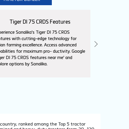
Tiger DI 75 CRDS Features
Sika
erience Sonalika's Tiger DI 75 CRDS
Explore Sonalik
tures with cutting-edge technology for
advanced featur
ian farming excellence. Access advanced
needs. Superio
abilities for maximum pro- ductivity. Google
affordability. L
ger DI 75 CRDS features near me' and
near me' to con
lore options by Sonalika.
dealers.
e country, ranked among the Top 5 tractor