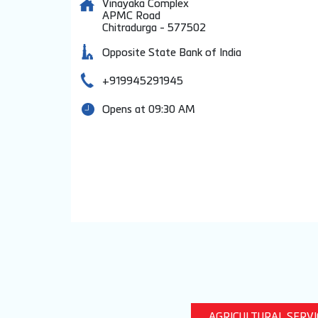
Vinayaka Complex
APMC Road
Chitradurga
-
577502
Opposite State Bank of India
+919945291945
Opens at 09:30 AM
AGRICULTURAL SERV