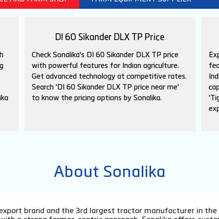
DI 60 Sikander DLX TP Price
h
Check Sonalika's DI 60 Sikander DLX TP price
Exp
g
with powerful features for Indian agriculture.
fea
Get advanced technology at competitive rates.
Ind
Search 'DI 60 Sikander DLX TP price near me'
cap
ika
to know the pricing options by Sonalika.
'Ti
exp
About Sonalika
or export brand and the 3rd largest tractor manufacturer in th