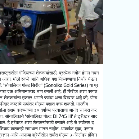
ाराष्ट्रातील गोंदियाच्या शेतकऱ्यांसाठी, प्रत्येक नवीन हंगाम नवन
न आशा, मोठी स्वप्ने आणि अधिक यश मिळवण्याचा निर्धार घेऊन
तो. 'सोनालिका गोल्ड सिरीज' (Sonalika Gold Series) या प्र
साचा एक अभिमानास्पद भाग बनली आहे; ही सिरीज अशा प्रगत
ल शेतकऱ्यांना एकत्र आणते ज्यांचा असा विश्वास आहे की, योग्य
डीदार कष्टाचे रूपांतर मोठ्या यशात करू शकतो. भारतीय
तीला सक्षम करण्याच्या ३० वर्षांच्या प्रवासाचा आनंद साजरा कर
ना, सोनालिकाने 'सोनालिका गोल्ड DI 745 III' हे ट्रॅक्टर साद
केले. हे ट्रॅक्टर अशा शेतकऱ्यांसाठी बनवले आहे जे सर्वोत्तम द
जाशिवाय कशातही समाधान मानत नाहीत. आकर्षक लूक, प्रगत
त्रज्ञान आणि आपल्या श्रेणीतील सर्वात मोठ्या ३-सिलेंडर इंजिन