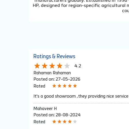
manufacturers globally. Established in 1996
HP, designed for region-specific agricultura
cou
Ratings & Reviews
4.2
Rahaman Rahaman
Posted on
:
27-05-2026
Rated
It's a good showroom ,they providing nice servic
Mahaveer H
Posted on
:
28-08-2024
Rated