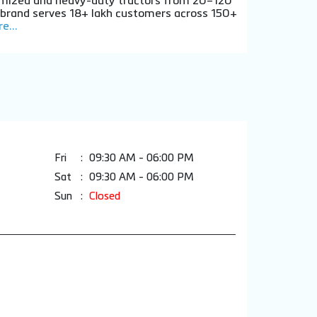
stomized and heavy-duty tractors from 20–120
e brand serves 18+ lakh customers across 150+
e...
Fri
09:30 AM - 06:00 PM
Sat
09:30 AM - 06:00 PM
Sun
Closed