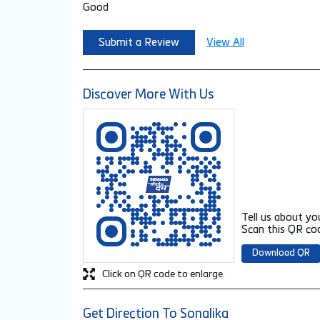
Good
Submit a Review
View All
Discover More With Us
Tell us about yo
Scan this QR cod
Download QR
Click on QR code to enlarge.
Get Direction To Sonalika